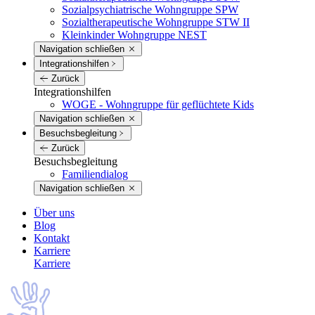
Sozialpsychiatrische Wohngruppe SPW
Sozialtherapeutische Wohngruppe STW II
Kleinkinder Wohngruppe NEST
Navigation schließen
Integrations­hilfen
Zurück
Integrations­hilfen
WOGE - Wohngruppe für geflüchtete Kids
Navigation schließen
Besuchs­begleitung
Zurück
Besuchs­begleitung
Familiendialog
Navigation schließen
Über uns
Blog
Kontakt
Karriere
Karriere