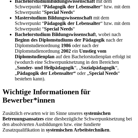
Bachelorstudium
Bildungswissenschaft
mit dem
Schwerpunkt “
Pädagogik der Lebensalter
“ bzw. mit dem
Schwerpunkt “
Special Needs
“
Masterstudium Bildungswissenschaft
mit dem
Schwerpunkt “
Pädagogik der Lebensalter
“ bzw. mit dem
Schwerpunkt “
Special Needs
“
Bachelorstudium Bildungswissenschaf
t, wobei nach
Beginn des Diplomstudiums der Pädagogik
nach der
Diplomstudienordnung
1986
oder nach der
Diplomstudienordnung
2002
ein
Umstieg vom
Diplomstudienplan
auf den Bachelorstudienplan erfolgt ist
(wodurch eine Schwerpunktsetzung in den Bereichen
„
Sonder- und Heilpädagogik
“, „
Sozialpädagogik
“,
„
Pädagogik der Lebensalter“
oder „
Special Needs
“
bestehen kann).
Wichtige Informationen für
Bewerber*innen
Zusätzlich erwarten wir im Sinne unseres
systemischen
Betreuungsansatzes
eine diesbezügliche Schwerpunktsetzung bei
den absolvierten Ausbildungen bzw. eine fundierte
Zusatzqualifikation in
systemischen Arbeitstechniken
.