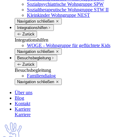
Sozialpsychiatrische Wohngruppe SPW
Sozialtherapeutische Wohngruppe STW II
Kleinkinder Wohngruppe NEST
Navigation schließen
Integrations­hilfen
Zurück
Integrations­hilfen
WOGE - Wohngruppe für geflüchtete Kids
Navigation schließen
Besuchs­begleitung
Zurück
Besuchs­begleitung
Familiendialog
Navigation schließen
Über uns
Blog
Kontakt
Karriere
Karriere