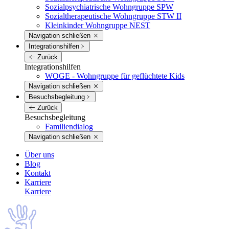
Sozialpsychiatrische Wohngruppe SPW
Sozialtherapeutische Wohngruppe STW II
Kleinkinder Wohngruppe NEST
Navigation schließen
Integrations­hilfen
Zurück
Integrations­hilfen
WOGE - Wohngruppe für geflüchtete Kids
Navigation schließen
Besuchs­begleitung
Zurück
Besuchs­begleitung
Familiendialog
Navigation schließen
Über uns
Blog
Kontakt
Karriere
Karriere