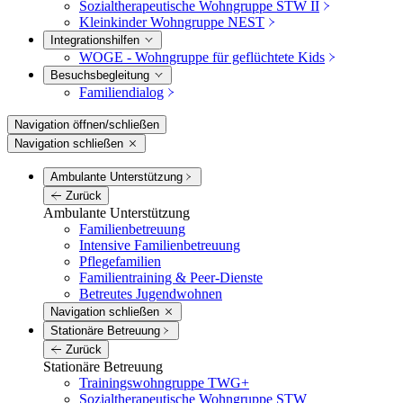
Sozialtherapeutische Wohngruppe STW II
Kleinkinder Wohngruppe NEST
Integrations­hilfen
WOGE - Wohngruppe für geflüchtete Kids
Besuchs­begleitung
Familiendialog
Navigation öffnen/schließen
Navigation schließen
Ambulante Unterstützung
Zurück
Ambulante Unterstützung
Familienbetreuung
Intensive Familienbetreuung
Pflegefamilien
Familientraining & Peer-Dienste
Betreutes Jugendwohnen
Navigation schließen
Stationäre Betreuung
Zurück
Stationäre Betreuung
Trainingswohngruppe TWG+
Sozialtherapeutische Wohngruppe STW