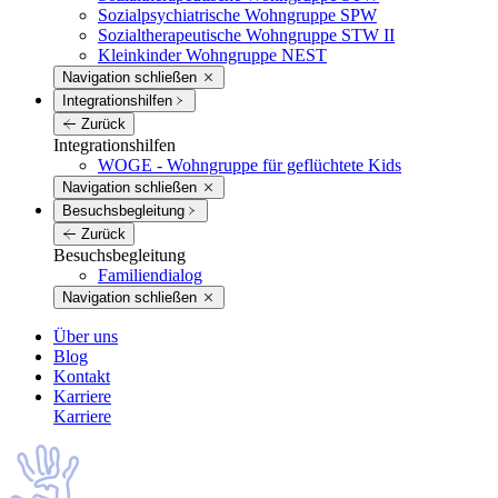
Sozialpsychiatrische Wohngruppe SPW
Sozialtherapeutische Wohngruppe STW II
Kleinkinder Wohngruppe NEST
Navigation schließen
Integrations­hilfen
Zurück
Integrations­hilfen
WOGE - Wohngruppe für geflüchtete Kids
Navigation schließen
Besuchs­begleitung
Zurück
Besuchs­begleitung
Familiendialog
Navigation schließen
Über uns
Blog
Kontakt
Karriere
Karriere