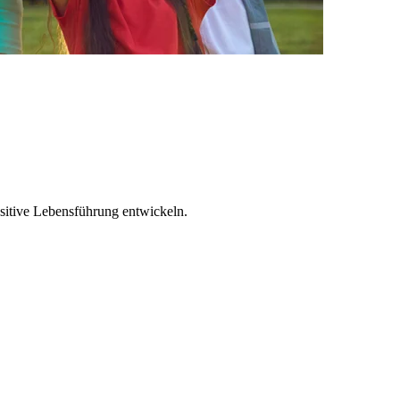
positive Lebensführung entwickeln.
G
L
M