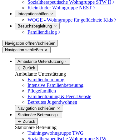
Sozialtherapeutische Wohngruppe STW II
Kleinkinder Wohngruppe NEST
Integrations­hilfen
WOGE - Wohngruppe für geflüchtete Kids
Besuchs­begleitung
Familiendialog
Navigation öffnen/schließen
Navigation schließen
Ambulante Unterstützung
Zurück
Ambulante Unterstützung
Familienbetreuung
Intensive Familienbetreuung
Pflegefamilien
Familientraining & Peer-Dienste
Betreutes Jugendwohnen
Navigation schließen
Stationäre Betreuung
Zurück
Stationäre Betreuung
Trainingswohngruppe TWG+
Sozialtherapeutische Wohngruppe STW