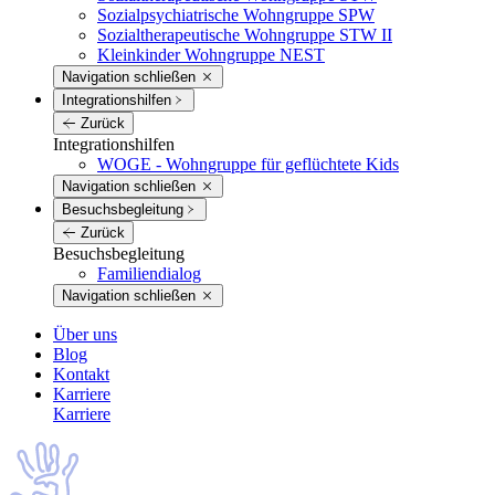
Sozialpsychiatrische Wohngruppe SPW
Sozialtherapeutische Wohngruppe STW II
Kleinkinder Wohngruppe NEST
Navigation schließen
Integrations­hilfen
Zurück
Integrations­hilfen
WOGE - Wohngruppe für geflüchtete Kids
Navigation schließen
Besuchs­begleitung
Zurück
Besuchs­begleitung
Familiendialog
Navigation schließen
Über uns
Blog
Kontakt
Karriere
Karriere